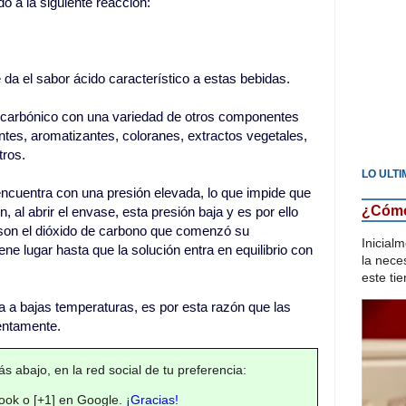
 a la siguiente reacción:
 da el sabor ácido característico a estas bebidas.
o carbónico con una variedad de otros componentes
ntes, aromatizantes, coloranes, extractos vegetales,
tros.
LO ULTI
ncuentra con una presión elevada, lo que impide que
¿Cómo 
, al abrir el envase, esta presión baja y es por ello
son el dióxido de carbono que comenzó su
Inicial
ene lugar hasta que la solución entra en equilibrio con
la neces
este tie
a a bajas temperaturas, es por esta razón que las
entamente.
s abajo, en la red social de tu preferencia:
ok o [+1] en Google.
¡Gracias!