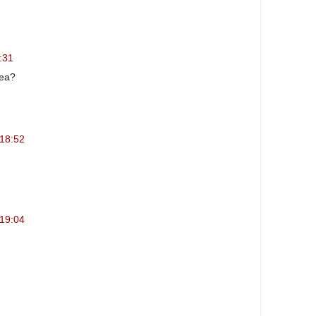
0:31
nea?
 18:52
 19:04