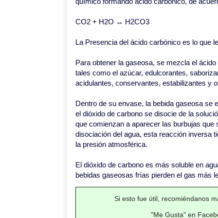
químico formando ácido carbónico, de acuerdo
CO2 + H2O ↔ H2CO3
La Presencia del ácido carbónico es lo que le
Para obtener la gaseosa, se mezcla el ácid
tales como el azúcar, edulcorantes, saboriza
acidulantes, conservantes, estabilizantes y o
Dentro de su envase, la bebida gaseosa se e
el dióxido de carbono se disocie de la solución
que comienzan a aparecer las burbujas que 
disociación del agua, esta reacción inversa ti
la presión atmosférica.
El dióxido de carbono es más soluble en agu
bebidas gaseosas frías pierden el gas más l
Si esto fue útil, recomiéndanos má
"Me Gusta" en Facebo