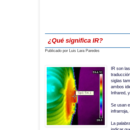
¿Qué significa IR?
Publicado por
Luis Lara Paredes
IR son las
traducción
siglas ta
ambos idi
Infrared, 
Se usan es
infrarroja
La palabra
indicar qu