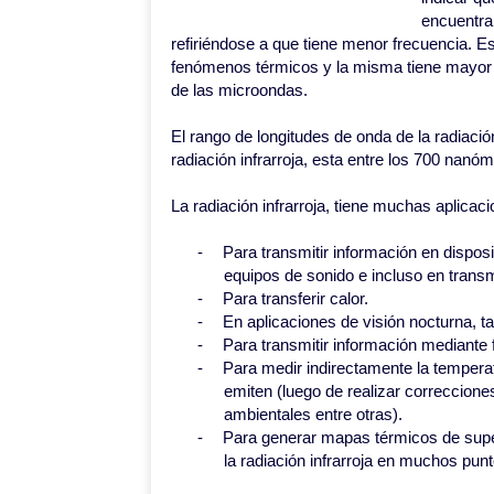
encuentra 
refiriéndose a que tiene menor frecuencia. E
fenómenos térmicos y la misma tiene mayor lo
de las microondas.
El rango de longitudes de onda de la radiaci
radiación infrarroja, esta entre los 700 nan
La radiación infrarroja, tiene muchas aplicac
-
Para transmitir información en disposi
equipos de sonido e incluso en trans
-
Para transferir calor.
-
En aplicaciones de visión nocturna, tan
-
Para transmitir información mediante f
-
Para medir indirectamente la temperat
emiten (luego de realizar correccione
ambientales entre otras).
-
Para generar mapas térmicos de super
la radiación infrarroja en muchos pun