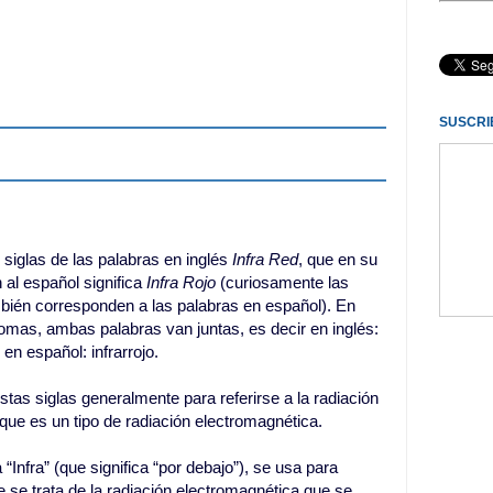
SUSCRI
 siglas de las palabras en inglés
Infra Red
, que en su
 al español significa
Infra Rojo
(curiosamente las
mbién corresponden a las palabras en español). En
omas, ambas palabras van juntas, es decir en inglés:
y en español: infrarrojo.
tas siglas generalmente para referirse a la radiación
, que es un tipo de radiación electromagnética.
 “Infra” (que significa “por debajo”), se usa para
e se trata de la radiación electromagnética que se