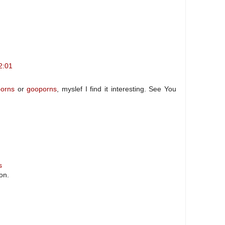
2:01
orns
or
gooporns
, myslef I find it interesting. See You
s
on.