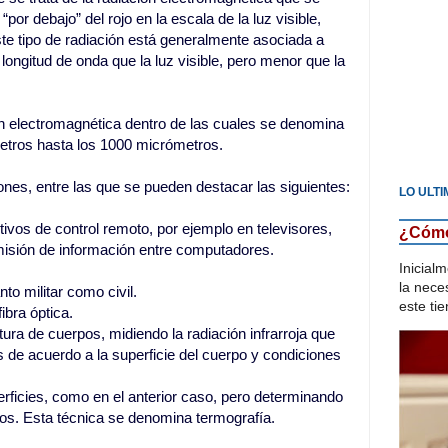
“por debajo” del rojo en la escala de la luz visible,
ste tipo de radiación está generalmente asociada a
ngitud de onda que la luz visible, pero menor que la
ón electromagnética dentro de las cuales se denomina
ómetros hasta los 1000 micrómetros.
iones, entre las que se pueden destacar las siguientes:
LO ULTI
tivos de control remoto, por ejemplo en televisores,
¿Cómo 
misión de información entre computadores.
Inicial
la neces
to militar como civil.
este tie
ibra óptica.
ura de cuerpos, midiendo la radiación infrarroja que
s de acuerdo a la superficie del cuerpo y condiciones
ficies, como en el anterior caso, pero determinando
tos. Esta técnica se denomina termografía.